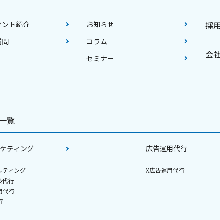
タント紹介
お知らせ
採
質問
コラム
会
セミナー
一覧
マーケティング
広告運用代行
ルティング
X広告運用代行
策代行
用代行
行