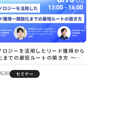
ノロジーを活用したリード獲得から
化までの最短ルートの築き方 〜…
05.30
セミナー