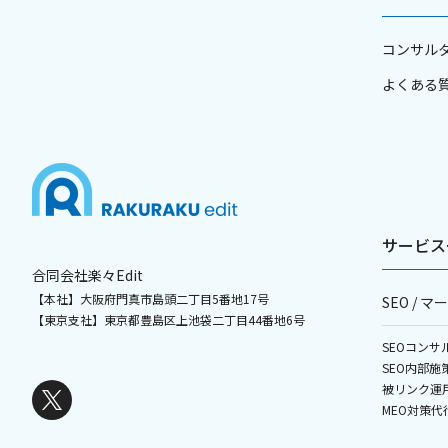
コンサル
よくある
サービス
合同会社楽々Edit
【本社】大阪府門真市島頭二丁目5番地17号
SEO / 
【東京支社】東京都豊島区上池袋二丁目44番地6号
SEOコンサ
SEO内部施
被リンク運
MEO対策代